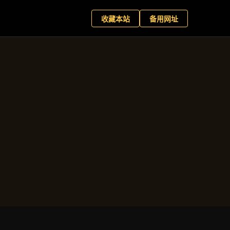
向
+
现在预约