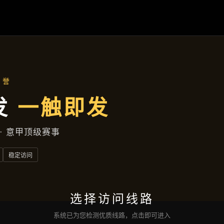
首页
了解
凯发娱乐登录
成功案例
公司动态
服务方
联络
凯发的网址