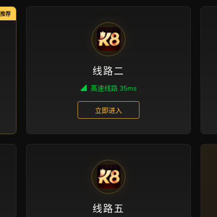
成功案例
首页
成功案例