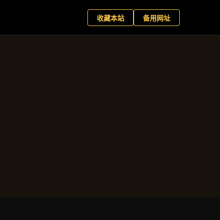
向
+
现在预约