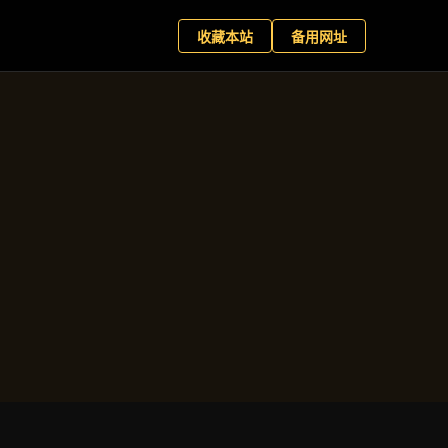
向
+
现在预约